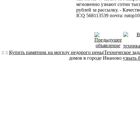
мгновенно узнают сотни тыс
рублей за рассылку. - Качеств
ICQ 568113539 почта: rutop1
:: ::
Купить памятник на могилу недорого цены
|
Техническое зад
домов в городе Иваново
узнать 