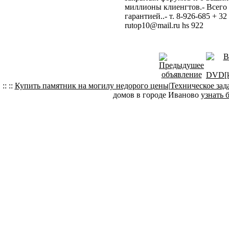
миллионы клиенгтов.- Всего 
гарантией..- т. 8-926-685 + 3
rutop10@mail.ru hs 922
:: ::
Купить памятник на могилу недорого цены
|
Техническое зад
домов в городе Иваново
узнать 