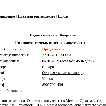
ъявление
|
Правила размещения
|
Поиск
Недвижимость
Квартиры
>>
Гостиничные чеки, отчетные документы
п объявления:
Предложение
та опубликования:
22.08.2011
14:04:07
а удаления:
06.01.2039 (осталось
4536
дней)
тор:
chekigost
ail:
Отправить письмо автору
од:
Москва
лефон:
89037904436
кст объявления:
стиничные чеки. Отчетные документы в Москве. Делаем быстро 
ественно. Стоимость 10%. По всем вопросам обращайтесь: e-mail