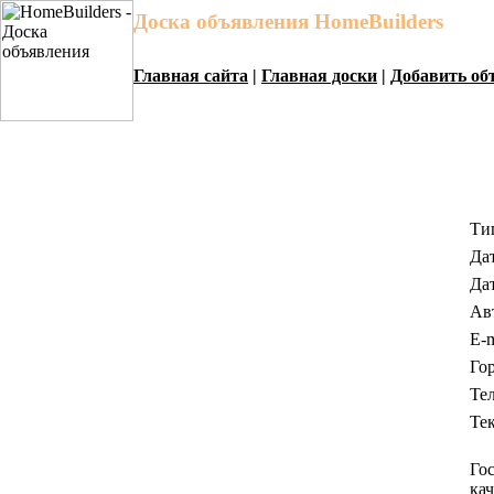
Доска объявления HomeBuilders
Главная сайта
|
Главная доски
|
Добавить об
Ти
Да
Дат
Ав
E-m
Гор
Те
Те
Го
кач