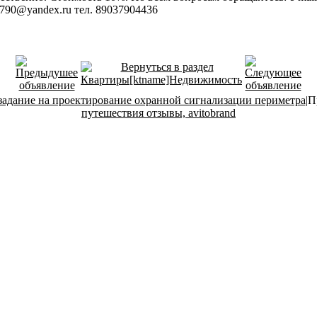
790@yandex.ru тел. 89037904436
задание на проектирование охранной сигнализации периметра
|П
путешествия отзывы, avitobrand