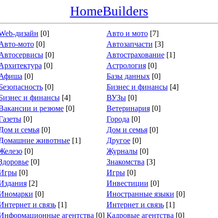
HomeBuilders
Web-дизайн
[0]
Авто и мото
[7]
Авто-мото
[0]
Автозапчасти
[3]
Автосервисы
[0]
Автострахование
[1]
Архитектура
[0]
Астрология
[0]
Афиша
[0]
Базы данных
[0]
Безопасность
[0]
Бизнес и финансы
[4]
Бизнес и финансы
[4]
ВУЗы
[0]
Вакансии и резюме
[0]
Ветеринария
[0]
Газеты
[0]
Города
[0]
Дом и семья
[0]
Дом и семья
[0]
Домашние животные
[1]
Другое
[0]
Железо
[0]
Журналы
[0]
Здоровье
[0]
Знакомства
[3]
Игры
[0]
Игры
[0]
Издания
[2]
Инвестиции
[0]
Иномарки
[0]
Иностранные языки
[0]
Интернет и связь
[1]
Интернет и связь
[1]
Информационные агентства
[0]
Кадровые агентства
[0]