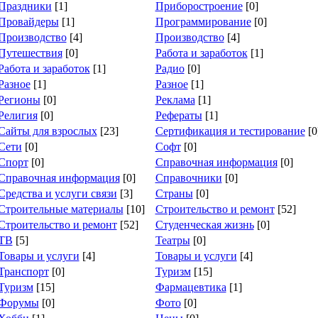
Праздники
[1]
Приборостроение
[0]
Провайдеры
[1]
Программирование
[0]
Производство
[4]
Производство
[4]
Путешествия
[0]
Работа и заработок
[1]
Работа и заработок
[1]
Радио
[0]
Разное
[1]
Разное
[1]
Регионы
[0]
Реклама
[1]
Религия
[0]
Рефераты
[1]
Сайты для взрослых
[23]
Сертификация и тестирование
[0
Сети
[0]
Софт
[0]
Спорт
[0]
Справочная информация
[0]
Справочная информация
[0]
Справочники
[0]
Средства и услуги связи
[3]
Страны
[0]
Строительные материалы
[10]
Строительство и ремонт
[52]
Строительство и ремонт
[52]
Студенческая жизнь
[0]
ТВ
[5]
Театры
[0]
Товары и услуги
[4]
Товары и услуги
[4]
Транспорт
[0]
Туризм
[15]
Туризм
[15]
Фармацевтика
[1]
Форумы
[0]
Фото
[0]