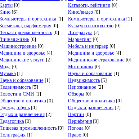
Карты
[0]
Каталоги, рейтинги
[0]
Кино
[6]
Кино/видео
[0]
Компьютеры и оргтехника
[1]
Компьютеры и оргтехника
[1]
Косметика, парфюмерия
[0]
Культура и искусство
[0]
Легкая промышленность
[0]
Литература
[2]
Личная жизнь
[0]
Маркетинг
[0]
Машиностроение
[0]
Мебель и интерьер
[0]
Медицина и здоровье
[4]
Медицина и здоровье
[4]
Медицинские услуги
[2]
Медицинское страхование
[0]
Мода
[0]
Мотоциклы
[0]
Музыка
[1]
Наука и образование
[1]
Наука и образование
[1]
Недвижимость
[5]
Недвижимость
[5]
Непознанное
[2]
Новости и СМИ
[1]
Обзоры
[0]
Общество и политика
[0]
Общество и политика
[0]
Одежда, обувь
[0]
Отдых и развлечения
[2]
Отдых и развлечения
[2]
Партии
[0]
Педагогика
[0]
Периферия
[0]
Пищевая промышленность
[0]
Погода
[0]
Полиграфия
[1]
Право
[0]