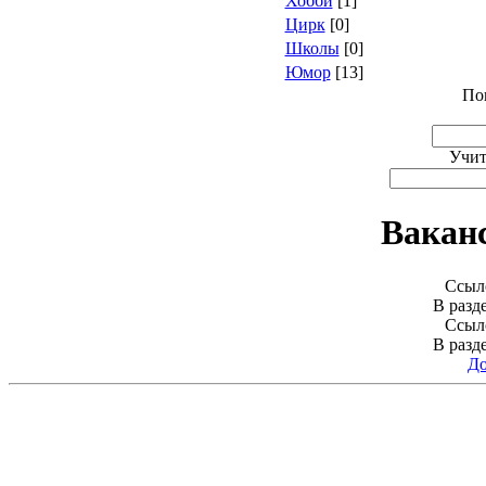
Хобби
[1]
Цирк
[0]
Школы
[0]
Юмор
[13]
По
Учит
Вакан
Ссыло
В разд
Ссыло
В разд
До