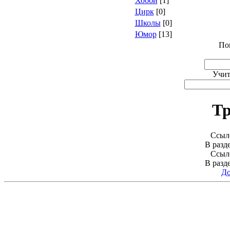
Хобби
[1]
Цирк
[0]
Школы
[0]
Юмор
[13]
По
Учит
Тр
Ссыло
В разд
Ссыло
В разд
До